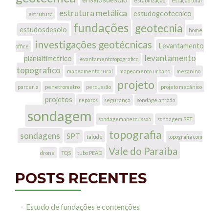
estabilização
estação total
estrutura metálica
estudogeotecnico
estrutura
fundações
geotecnia
estudosdesolo
home
investigações geotécnicas
Levantamento
office
levantamento
planialtimétrico
levantamentotopografico
topografico
mapeamento rural
mapeamento urbano
mezanino
projeto
parceria
penetrometro
percussão
projeto mecânico
projetos
reparos
segurança
sondage a trado
sondagem
sondagemapercussao
sondagem SPT
topografia
sondagens
SPT
talude
topografia com
Vale do Paraíba
drone
TQS
tubo PEAD
POSTS RECENTES
Estudo de fundações e contenções