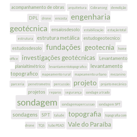
acompanhamento de obras
arquitetura
Cobranseg
demolição
engenharia
DPL
drone
encosta
geotécnica
ensaiosdesolo
estabilização
estação total
estrutura metálica
estudogeotecnico
estrutura
fundações
geotecnia
estudosdesolo
home
investigações geotécnicas
Levantamento
office
levantamento
planialtimétrico
levantamentotopografico
topografico
mapeamento rural
mapeamento urbano
mezanino
projeto
parceria
penetrometro
percussão
projeto mecânico
projetos
reparos
segurança
sondage a trado
sondagem
sondagemapercussao
sondagem SPT
topografia
sondagens
SPT
talude
topografia com
Vale do Paraíba
drone
TQS
tubo PEAD