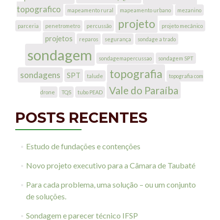
topografico
mapeamento rural
mapeamento urbano
mezanino
projeto
parceria
penetrometro
percussão
projeto mecânico
projetos
reparos
segurança
sondage a trado
sondagem
sondagemapercussao
sondagem SPT
topografia
sondagens
SPT
talude
topografia com
Vale do Paraíba
drone
TQS
tubo PEAD
POSTS RECENTES
Estudo de fundações e contenções
Novo projeto executivo para a Câmara de Taubaté
Para cada problema, uma solução – ou um conjunto
de soluções.
Sondagem e parecer técnico IFSP