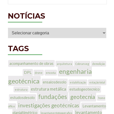
NOTÍCIAS
Notícias
TAGS
acompanhamento de obras
arquitetura
Cobranseg
demolição
engenharia
DPL
drone
encosta
geotécnica
ensaiosdesolo
estabilização
estação total
estrutura metálica
estudogeotecnico
estrutura
fundações
geotecnia
estudosdesolo
home
investigações geotécnicas
Levantamento
office
levantamento
planialtimétrico
levantamentotopografico