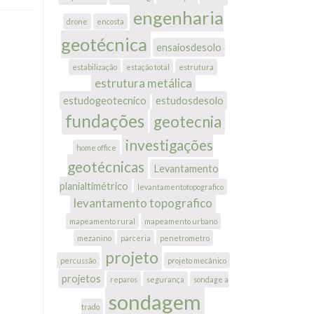
engenharia
drone
encosta
geotécnica
ensaiosdesolo
estabilização
estação total
estrutura
estrutura metálica
estudogeotecnico
estudosdesolo
fundações
geotecnia
investigações
home office
geotécnicas
Levantamento
planialtimétrico
levantamentotopografico
levantamento topografico
mapeamento rural
mapeamento urbano
mezanino
parceria
penetrometro
projeto
percussão
projeto mecânico
projetos
reparos
segurança
sondage a
sondagem
trado