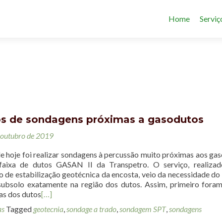
Home
Serviç
os de sondagens próximas a gasodutos
 outubro de 2019
e hoje foi realizar sondagens à percussão muito próximas aos ga
faixa de dutos GASAN II da Transpetro. O serviço, realizad
o de estabilização geotécnica da encosta, veio da necessidade do 
ubsolo exatamente na região dos dutos. Assim, primeiro foram
as dos dutos
[…]
as
Tagged
geotecnia
,
sondage a trado
,
sondagem SPT
,
sondagens