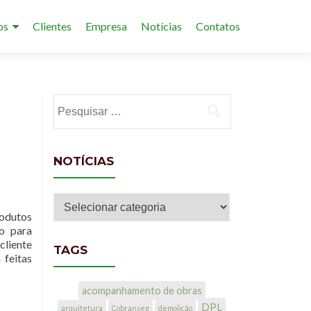
os
Clientes
Empresa
Notícias
Contatos
Pesquisar por:
NOTÍCIAS
Notícias
sodutos
o para
cliente
TAGS
 feitas
acompanhamento de obras
DPL
arquitetura
Cobranseg
demolição