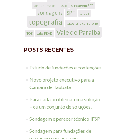
sondagemapercussao
sondagem SPT
sondagens
SPT
talude
topografia
topografia com drone
Vale do Paraíba
TQS
tubo PEAD
POSTS RECENTES
Estudo de fundações e contenções
Novo projeto executivo para a
Câmara de Taubaté
Para cada problema, uma solução
– ou um conjunto de soluções.
Sondagem e parecer técnico IFSP
Sondagem para fundações de
mezanino em shopping