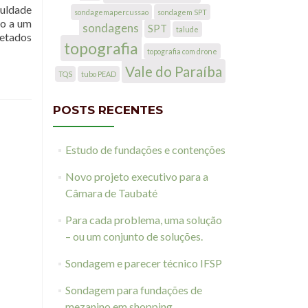
culdade
sondagemapercussao
sondagem SPT
do a um
sondagens
SPT
talude
letados
topografia
topografia com drone
Vale do Paraíba
TQS
tubo PEAD
POSTS RECENTES
Estudo de fundações e contenções
Novo projeto executivo para a
Câmara de Taubaté
Para cada problema, uma solução
– ou um conjunto de soluções.
Sondagem e parecer técnico IFSP
Sondagem para fundações de
mezanino em shopping