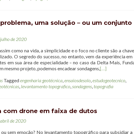
 problema, uma solução – ou um conjunto
 julho de 2020
assim como na vida, a simplicidade e o foco no cliente são a chav
lizado. O segredo do sucesso, no entanto, vem da experiência em 
ntes em sua área de especialidade – no caso da Delta Mais, Fund
um mesmo projeto, podemos encadear sondagens,
[…]
as
Tagged
engenharia geotécnica
,
ensaiosdesolo
,
estudogeotecnico
,
eotécnicas
,
levantamento topografico
,
sondagens
,
topografia
a com drone em faixa de dutos
 abril de 2020
ou sem emoção? No levantamento topográfico para subsidiar a 