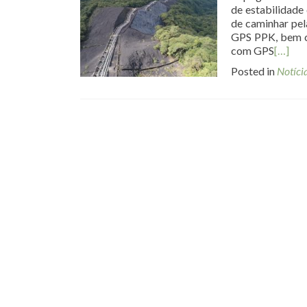
de estabilidade
de caminhar pel
GPS PPK, bem c
com GPS
[…]
Posted in
Notíci
Posts navigation