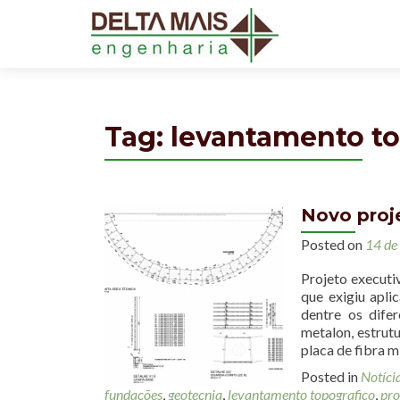
Tag: levantamento t
Novo proj
Posted on
14 de
Projeto executi
que exigiu apli
dentre os difer
metalon, estrut
placa de fibra m
Posted in
Notíci
fundações
,
geotecnia
,
levantamento topografico
,
pro