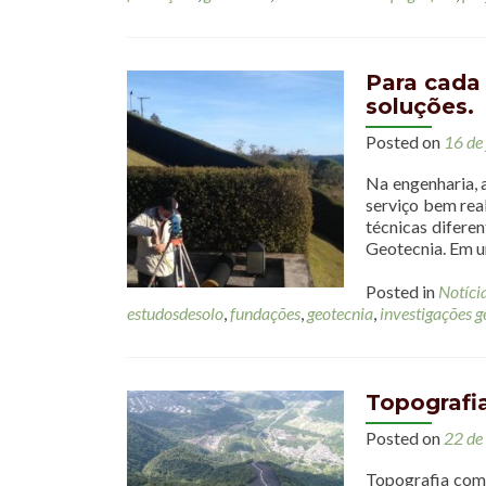
Para cada
soluções.
Posted on
16 de
Na engenharia, 
serviço bem rea
técnicas difere
Geotecnia. Em 
Posted in
Notíci
estudosdesolo
,
fundações
,
geotecnia
,
investigações g
Topografi
Posted on
22 de
Topografia com 