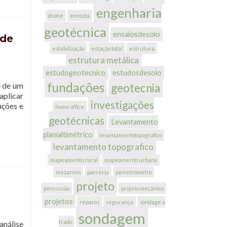
engenharia
drone
encosta
geotécnica
ensaiosdesolo
 de
estabilização
estação total
estrutura
estrutura metálica
estudogeotecnico
estudosdesolo
fundações
e de um
geotecnia
aplicar
investigações
ações e
home office
geotécnicas
Levantamento
planialtimétrico
levantamentotopografico
levantamento topografico
mapeamento rural
mapeamento urbano
mezanino
parceria
penetrometro
projeto
percussão
projeto mecânico
projetos
reparos
segurança
sondage a
sondagem
trado
análise