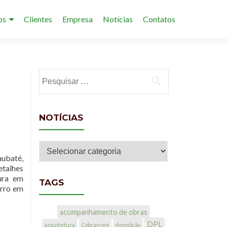
os
Clientes
Empresa
Notícias
Contatos
Pesquisar por:
NOTÍCIAS
Notícias
aubaté,
etalhes
tura em
TAGS
orro em
acompanhamento de obras
DPL
arquitetura
Cobranseg
demolição