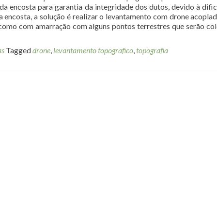
 da encosta para garantia da integridade dos dutos, devido à difi
a encosta, a solução é realizar o levantamento com drone acopla
omo com amarração com alguns pontos terrestres que serão co
as
Tagged
drone
,
levantamento topografico
,
topografia