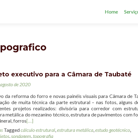
Home
Serviç
opografico
eto executivo para a Câmara de Taubaté
 agosto de 2020
vo da reforma do forro e novas painéis visuais para Câmara de T
cação de muita técnica da parte estrutural – nas fotos, alguns d
entes projetos realizados: divisória para corredor com estru
ura metálica do mezanino técnico, estrutura de pavimentos com f
ineral, forros
[…]
as
Tagged
cálculo estrutural
,
estrutura metálica
,
estudo geotécnico
,
jetos
,
sondagem
,
topografia