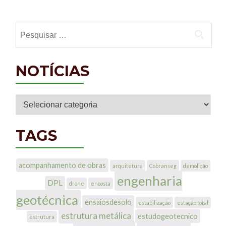
Posts navigation
Pesquisar por:
NOTÍCIAS
Notícias
TAGS
acompanhamento de obras
arquitetura
Cobranseg
demolição
engenharia
DPL
drone
encosta
geotécnica
ensaiosdesolo
estabilização
estação total
estrutura metálica
estudogeotecnico
estrutura