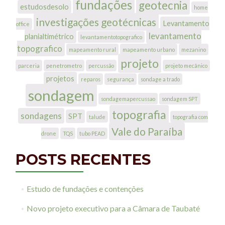
fundações
geotecnia
estudosdesolo
home
investigações geotécnicas
Levantamento
office
levantamento
planialtimétrico
levantamentotopografico
topografico
mapeamento rural
mapeamento urbano
mezanino
projeto
parceria
penetrometro
percussão
projeto mecânico
projetos
reparos
segurança
sondage a trado
sondagem
sondagemapercussao
sondagem SPT
topografia
sondagens
SPT
talude
topografia com
Vale do Paraíba
drone
TQS
tubo PEAD
POSTS RECENTES
Estudo de fundações e contenções
Novo projeto executivo para a Câmara de Taubaté