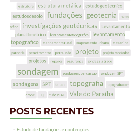
estrutura metálica
estudogeotecnico
estrutura
fundações
geotecnia
estudosdesolo
home
investigações geotécnicas
Levantamento
office
levantamento
planialtimétrico
levantamentotopografico
topografico
mapeamento rural
mapeamento urbano
mezanino
projeto
parceria
penetrometro
percussão
projeto mecânico
projetos
reparos
segurança
sondage a trado
sondagem
sondagemapercussao
sondagem SPT
topografia
sondagens
SPT
talude
topografia com
Vale do Paraíba
drone
TQS
tubo PEAD
POSTS RECENTES
Estudo de fundações e contenções