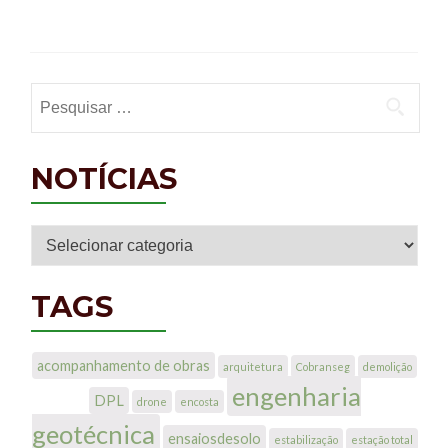
Pesquisar por:
NOTÍCIAS
Notícias
TAGS
acompanhamento de obras
arquitetura
Cobranseg
demolição
engenharia
DPL
drone
encosta
geotécnica
ensaiosdesolo
estabilização
estação total