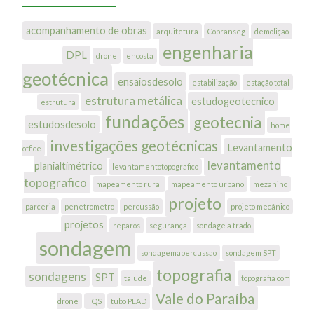
acompanhamento de obras
arquitetura
Cobranseg
demolição
engenharia
DPL
drone
encosta
geotécnica
ensaiosdesolo
estabilização
estação total
estrutura metálica
estudogeotecnico
estrutura
fundações
geotecnia
estudosdesolo
home
investigações geotécnicas
Levantamento
office
levantamento
planialtimétrico
levantamentotopografico
topografico
mapeamento rural
mapeamento urbano
mezanino
projeto
parceria
penetrometro
percussão
projeto mecânico
projetos
reparos
segurança
sondage a trado
sondagem
sondagemapercussao
sondagem SPT
topografia
sondagens
SPT
talude
topografia com
Vale do Paraíba
drone
TQS
tubo PEAD