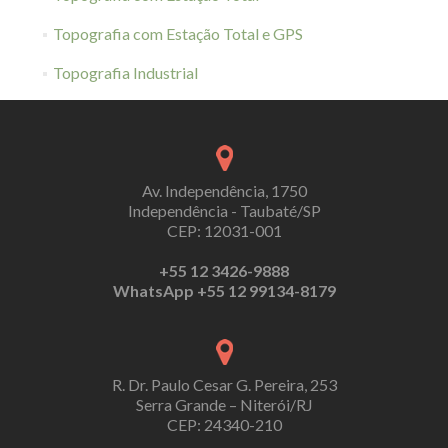
Topografia com Estação Total e GPS
Topografia Industrial
Av. Independência, 1750
Independência - Taubaté/SP
CEP: 12031-001
+55 12 3426-9888
WhatsApp +55 12 99134-8179
R. Dr. Paulo Cesar G. Pereira, 253
Serra Grande – Niterói/RJ
CEP: 24340-210