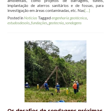
ambientais, como projetos de barragens, túneis,
implantação de aterros sanitários e de fossas, para
investigação em áreas contaminadas, etc. Nas
[…]
Posted in
Notícias
Tagged
engenharia geotécnica
,
estudosdesolo
,
fundações
,
geotecnia
,
sondagens
Os desafios de sondagens próximas