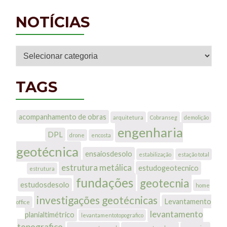
NOTÍCIAS
Notícias
TAGS
acompanhamento de obras
arquitetura
Cobranseg
demolição
engenharia
DPL
drone
encosta
geotécnica
ensaiosdesolo
estabilização
estação total
estrutura metálica
estudogeotecnico
estrutura
fundações
geotecnia
estudosdesolo
home
investigações geotécnicas
Levantamento
office
levantamento
planialtimétrico
levantamentotopografico
topografico