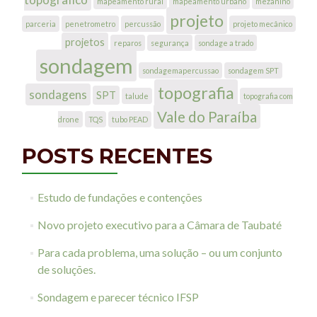
mapeamento rural
mapeamento urbano
mezanino
projeto
parceria
penetrometro
percussão
projeto mecânico
projetos
reparos
segurança
sondage a trado
sondagem
sondagemapercussao
sondagem SPT
topografia
sondagens
SPT
talude
topografia com
Vale do Paraíba
drone
TQS
tubo PEAD
POSTS RECENTES
Estudo de fundações e contenções
Novo projeto executivo para a Câmara de Taubaté
Para cada problema, uma solução – ou um conjunto
de soluções.
Sondagem e parecer técnico IFSP