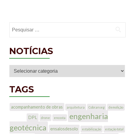
Posts navigation
Pesquisar por:
NOTÍCIAS
Notícias
TAGS
acompanhamento de obras
arquitetura
Cobranseg
demolição
engenharia
DPL
drone
encosta
geotécnica
ensaiosdesolo
estabilização
estação total