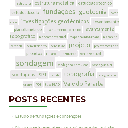
estrutura metálica
estudogeotecnico
estrutura
fundações
geotecnia
estudosdesolo
home
investigações geotécnicas
Levantamento
office
levantamento
planialtimétrico
levantamentotopografico
topografico
mapeamento rural
mapeamento urbano
mezanino
projeto
parceria
penetrometro
percussão
projeto mecânico
projetos
reparos
segurança
sondage a trado
sondagem
sondagemapercussao
sondagem SPT
topografia
sondagens
SPT
talude
topografia com
Vale do Paraíba
drone
TQS
tubo PEAD
POSTS RECENTES
Estudo de fundações e contenções
Novo projeto executivo para a Câmara de Taubaté