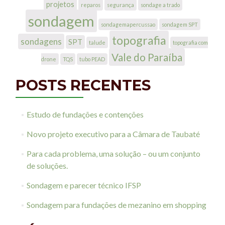
projetos
reparos
segurança
sondage a trado
sondagem
sondagemapercussao
sondagem SPT
topografia
sondagens
SPT
talude
topografia com
Vale do Paraíba
drone
TQS
tubo PEAD
POSTS RECENTES
Estudo de fundações e contenções
Novo projeto executivo para a Câmara de Taubaté
Para cada problema, uma solução – ou um conjunto
de soluções.
Sondagem e parecer técnico IFSP
Sondagem para fundações de mezanino em shopping