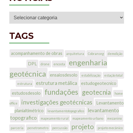
Notícias
TAGS
acompanhamento de obras
arquitetura
Cobranseg
demolição
engenharia
DPL
drone
encosta
geotécnica
ensaiosdesolo
estabilização
estação total
estrutura metálica
estudogeotecnico
estrutura
fundações
geotecnia
estudosdesolo
home
investigações geotécnicas
Levantamento
office
levantamento
planialtimétrico
levantamentotopografico
topografico
mapeamento rural
mapeamento urbano
mezanino
projeto
parceria
penetrometro
percussão
projeto mecânico