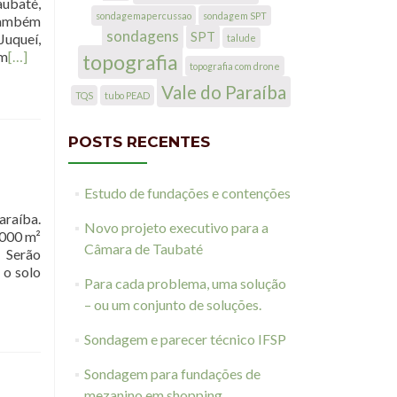
ubaté,
sondagemapercussao
sondagem SPT
Também
sondagens
SPT
Juqueí,
talude
em
[…]
topografia
topografia com drone
Vale do Paraíba
TQS
tubo PEAD
POSTS RECENTES
Estudo de fundações e contenções
araíba.
Novo projeto executivo para a
.000 m²
Câmara de Taubaté
. Serão
 o solo
Para cada problema, uma solução
– ou um conjunto de soluções.
Sondagem e parecer técnico IFSP
Sondagem para fundações de
mezanino em shopping