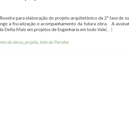
seira para elaboração do projeto arquitetônico da 2ª fase de su
ange a fiscalização e acompanhamento da futura obra. A assina
da Delta Mais em projetos de Engenharia em todo Vale
[…]
to de obras
,
projeto
,
Vale do Paraíba