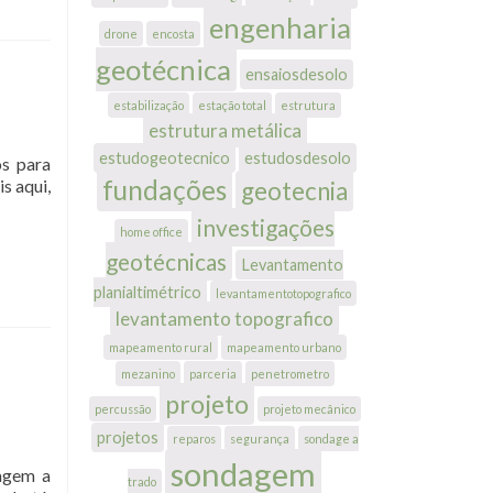
engenharia
drone
encosta
geotécnica
ensaiosdesolo
estabilização
estação total
estrutura
estrutura metálica
estudogeotecnico
estudosdesolo
os para
fundações
s aqui,
geotecnia
investigações
home office
geotécnicas
Levantamento
planialtimétrico
levantamentotopografico
levantamento topografico
mapeamento rural
mapeamento urbano
mezanino
parceria
penetrometro
projeto
percussão
projeto mecânico
projetos
reparos
segurança
sondage a
sondagem
dagem a
trado