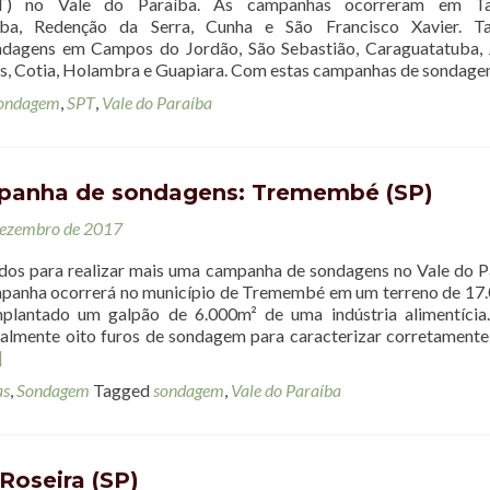
PT) no Vale do Paraíba. As campanhas ocorreram em Ta
ba, Redenção da Serra, Cunha e São Francisco Xavier. 
dagens em Campos do Jordão, São Sebastião, Caraguatatuba, 
os, Cotia, Holambra e Guapiara. Com estas campanhas de sondag
ondagem
,
SPT
,
Vale do Paraíba
panha de sondagens: Tremembé (SP)
dezembro de 2017
os para realizar mais uma campanha de sondagens no Vale do P
mpanha ocorrerá no município de Tremembé em um terreno de 17
mplantado um galpão de 6.000m² de uma indústria alimentícia
ialmente oito furos de sondagem para caracterizar corretamente
]
as
,
Sondagem
Tagged
sondagem
,
Vale do Paraíba
Roseira (SP)