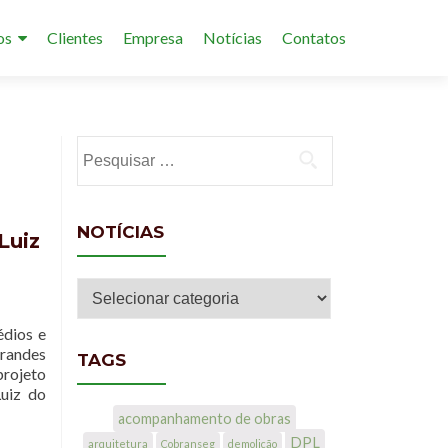
os
Clientes
Empresa
Notícias
Contatos
Pesquisar por:
NOTÍCIAS
Luiz
Notícias
édios e
grandes
TAGS
projeto
uiz do
acompanhamento de obras
DPL
arquitetura
Cobranseg
demolição