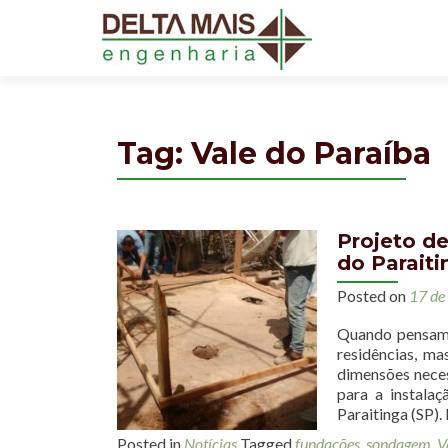
Tag: Vale do Paraíba
Projeto d
do Paraiti
Posted on
17 de
Quando pensamo
residências, ma
dimensões nece
para a instala
Paraitinga (SP).
Posted in
Notícias
Tagged
fundações
,
sondagem
,
V