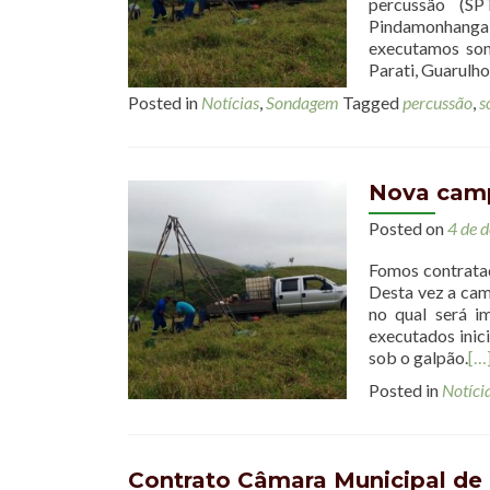
percussão (S
Pindamonhanga
executamos son
Parati, Guarulh
Posted in
Notícias
,
Sondagem
Tagged
percussão
,
s
Nova cam
Posted on
4 de 
Fomos contratad
Desta vez a ca
no qual será i
executados inic
sob o galpão.
[…
Posted in
Notíci
Contrato Câmara Municipal de 