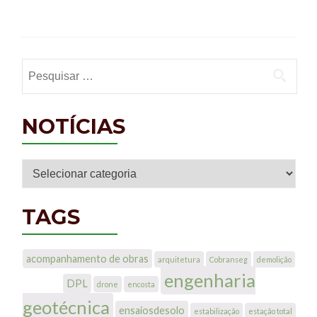
Pesquisar por:
NOTÍCIAS
Notícias
TAGS
acompanhamento de obras
arquitetura
Cobranseg
demolição
engenharia
DPL
drone
encosta
geotécnica
ensaiosdesolo
estabilização
estação total