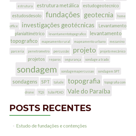
estrutura metálica
estudogeotecnico
estrutura
fundações
geotecnia
estudosdesolo
home
investigações geotécnicas
Levantamento
office
levantamento
planialtimétrico
levantamentotopografico
topografico
mapeamento rural
mapeamento urbano
mezanino
projeto
parceria
penetrometro
percussão
projeto mecânico
projetos
reparos
segurança
sondage a trado
sondagem
sondagemapercussao
sondagem SPT
topografia
sondagens
SPT
talude
topografia com
Vale do Paraíba
drone
TQS
tubo PEAD
POSTS RECENTES
Estudo de fundações e contenções