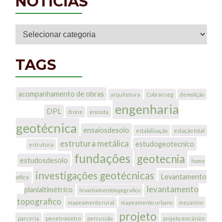
NOTÍCIAS
Notícias
TAGS
acompanhamento de obras
arquitetura
Cobranseg
demolição
engenharia
DPL
drone
encosta
geotécnica
ensaiosdesolo
estabilização
estação total
estrutura metálica
estudogeotecnico
estrutura
fundações
geotecnia
estudosdesolo
home
investigações geotécnicas
Levantamento
office
levantamento
planialtimétrico
levantamentotopografico
topografico
mapeamento rural
mapeamento urbano
mezanino
projeto
parceria
penetrometro
percussão
projeto mecânico