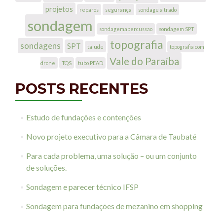
projetos
reparos
segurança
sondage a trado
sondagem
sondagemapercussao
sondagem SPT
topografia
sondagens
SPT
talude
topografia com
Vale do Paraíba
drone
TQS
tubo PEAD
POSTS RECENTES
Estudo de fundações e contenções
Novo projeto executivo para a Câmara de Taubaté
Para cada problema, uma solução – ou um conjunto
de soluções.
Sondagem e parecer técnico IFSP
Sondagem para fundações de mezanino em shopping