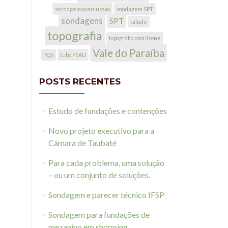
sondagemapercussao
sondagem SPT
sondagens
SPT
talude
topografia
topografia com drone
Vale do Paraíba
TQS
tubo PEAD
POSTS RECENTES
Estudo de fundações e contenções
Novo projeto executivo para a
Câmara de Taubaté
Para cada problema, uma solução
– ou um conjunto de soluções.
Sondagem e parecer técnico IFSP
Sondagem para fundações de
mezanino em shopping