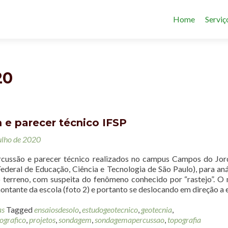
Home
Serviç
20
e parecer técnico IFSP
julho de 2020
cussão e parecer técnico realizados no campus Campos do Jo
Federal de Educação, Ciência e Tecnologia de São Paulo), para aná
o terreno, com suspeita do fenômeno conhecido por “rastejo”. O
montante da escola (foto 2) e portanto se deslocando em direção a e
as
Tagged
ensaiosdesolo
,
estudogeotecnico
,
geotecnia
,
ografico
,
projetos
,
sondagem
,
sondagemapercussao
,
topografia