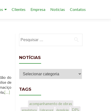
os
Clientes
Empresa
Notícias
Contatos
Pesquisar por:
NOTÍCIAS
Notícias
rdão do
lise de
 maciço
TAGS
la,
[…]
acompanhamento de obras
DPL
arquitetura
Cobranseg
demolição