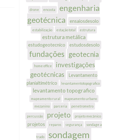
engenharia
drone
encosta
geotécnica
ensaiosdesolo
estabilização
estação total
estrutura
estrutura metálica
estudogeotecnico
estudosdesolo
fundações
geotecnia
investigações
home office
geotécnicas
Levantamento
planialtimétrico
levantamentotopografico
levantamento topografico
mapeamento rural
mapeamento urbano
mezanino
parceria
penetrometro
projeto
percussão
projeto mecânico
projetos
reparos
segurança
sondage a
sondagem
trado